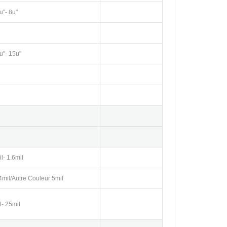
u"- 8u"
u"- 15u"
l- 1.6mil
4mil/Autre Couleur 5mil
l- 25mil