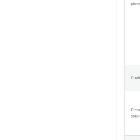
plac
Coul
Réso
soud