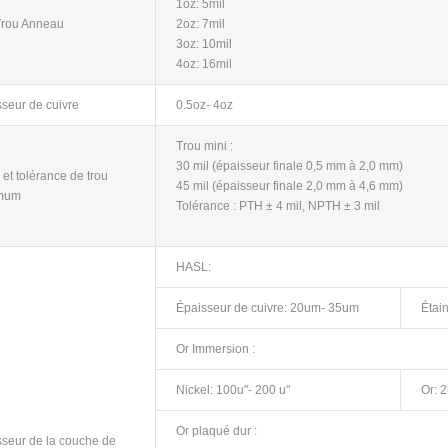
1oz: 5mil
Trou Anneau
2oz: 7mil
3oz: 10mil
4oz: 16mil
seur de cuivre
0.5oz- 4oz
Trou mini :
30 mil (épaisseur finale 0,5 mm à 2,0 mm)
e et tolérance de trou
45 mil (épaisseur finale 2,0 mm à 4,6 mm)
mum
Tolérance : PTH ± 4 mil, NPTH ± 3 mil
HASL:
Épaisseur de cuivre: 20um- 35um
Étai
Or Immersion :
Nickel: 100u"- 200 u"
Or: 2
Or plaqué dur :
seur de la couche de