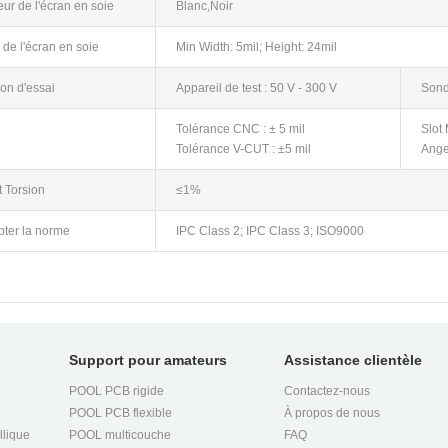
ur de l'écran en soie
Blanc,Noir
e de l'écran en soie
Min Width: 5mil; Height: 24mil
on d'essai
Appareil de test : 50 V - 300 V
Sond
Tolérance CNC : ± 5 mil
Slot 
Tolérance V-CUT : ±5 mil
Angel
t Torsion
≤1%
ter la norme
IPC Class 2; IPC Class 3; ISO9000
Support pour amateurs
Assistance clientèle
POOL PCB rigide
Contactez-nous
POOL PCB flexible
À propos de nous
llique
POOL multicouche
FAQ