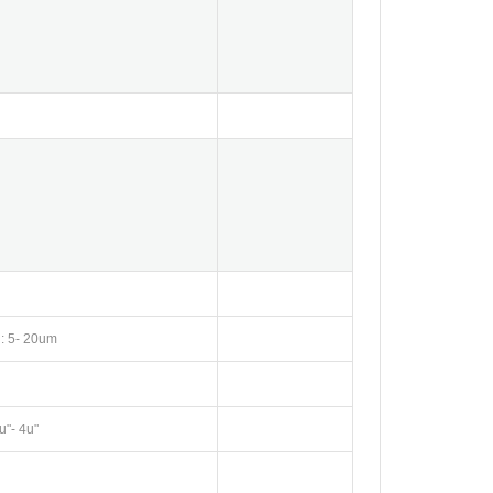
n: 5- 20um
u"- 4u"