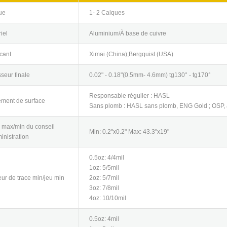
ue
1- 2 Calques
iel
Aluminium/À base de cuivre
cant
Ximai (China);Bergquist (USA)
seur finale
0.02" - 0.18"(0.5mm- 4.6mm) tg130° - tg170°
Responsable régulier : HASL
ement de surface
Sans plomb : HASL sans plomb, ENG Gold ; OSP,
e max/min du conseil
Min: 0.2"x0.2" Max: 43.3"x19"
inistration
0.5oz: 4/4mil
1oz: 5/5mil
ur de trace min/jeu min
2oz: 5/7mil
3oz: 7/8mil
4oz: 10/10mil
0.5oz: 4mil