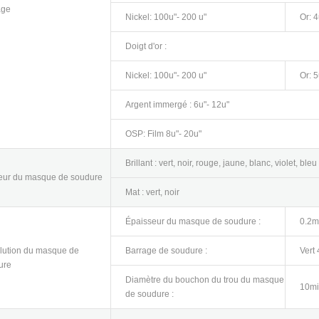
age
Nickel: 100u"- 200 u"
Or: 4
Doigt d'or :
Nickel: 100u"- 200 u"
Or: 5
Argent immergé : 6u"- 12u"
OSP: Film 8u"- 20u"
Brillant : vert, noir, rouge, jaune, blanc, violet, bleu
eur du masque de soudure
Mat : vert, noir
Épaisseur du masque de soudure :
0.2mi
lution du masque de
Barrage de soudure :
Vert 
ure
Diamètre du bouchon du trou du masque
10mi
de soudure :