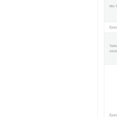
Min 
Épais
Taill
mini
Épais