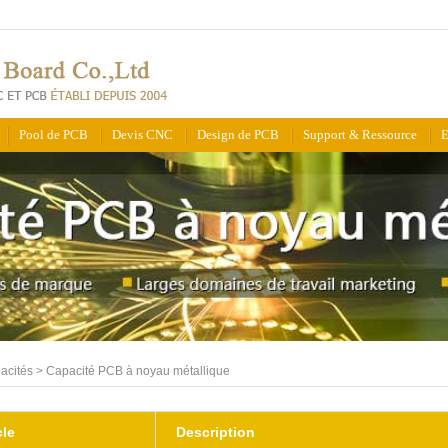
Pool de PCB
Devis CNC
Design de PCB
Support & Ressource
E
acités
>
Capacité PCB à noyau métallique
cle
Description