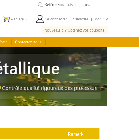
Référez vos amis et gagnez
Panier(
0
)
Se connecter
|
S'inscrire
|
Mon GP
Nouveau ici? Obtenez vos coupons!
bate
Contactez-nous
Remark