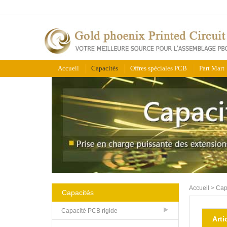
Accueil
Capacités
Offres spéciales PCB
Part Mart
Accueil
>
Cap
Capacités
Capacité PCB rigide
Arti