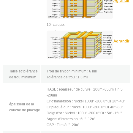
Agrandir
10- calque:
Agrandir
Taille et tolérance
Trou de finition minimum : 6 mil
de trou minimum
Tolérance de trou : ± 3 mil
HASL : épaisseur de cuivre : 20um -35um Tin 5
-20um
Or d'immersion : Nickel 100u" -200 u" Or 2u" -4u"
épaisseur de la
Or plaqué dur : Nickel 100u" -200 u" Or 4u" -8u"
couche de placage
Doigt d'or : Nickel : 100u" -200 u" Or : 5u" -15u"
Argent d'immersion : 6u" -12u"
OSP : Film 8u" -20u"