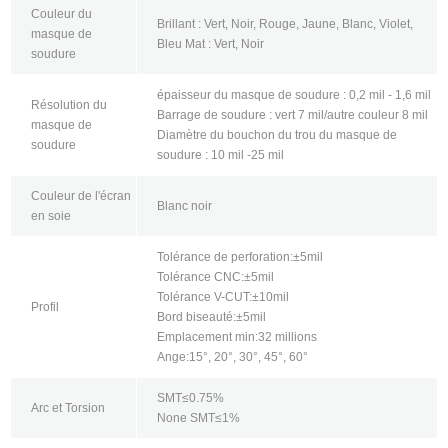
Couleur du
Brillant : Vert, Noir, Rouge, Jaune, Blanc, Violet,
masque de
Bleu Mat : Vert, Noir
soudure
épaisseur du masque de soudure : 0,2 mil - 1,6 mil
Résolution du
Barrage de soudure : vert 7 mil/autre couleur 8 mil
masque de
Diamètre du bouchon du trou du masque de
soudure
soudure : 10 mil -25 mil
Couleur de l'écran
Blanc noir
en soie
Tolérance de perforation:±5mil
Tolérance CNC:±5mil
Tolérance V-CUT:±10mil
Profil
Bord biseauté:±5mil
Emplacement min:32 millions
Ange:15°, 20°, 30°, 45°, 60°
SMT≤0.75%
Arc et Torsion
None SMT≤1%