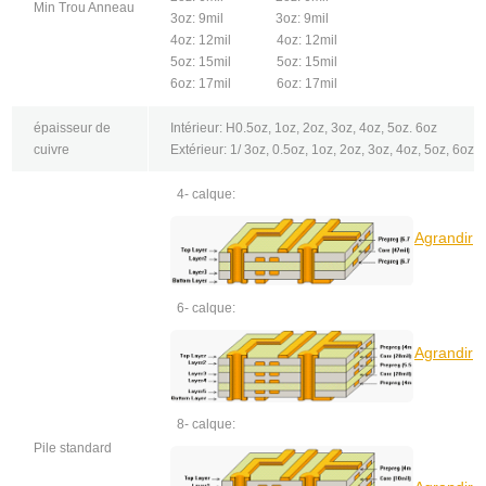
Min Trou Anneau
3oz: 9mil 3oz: 9mil
4oz: 12mil 4oz: 12mil
5oz: 15mil 5oz: 15mil
6oz: 17mil 6oz: 17mil
épaisseur de
Intérieur: H0.5oz, 1oz, 2oz, 3oz, 4oz, 5oz. 6oz
cuivre
Extérieur: 1/ 3oz, 0.5oz, 1oz, 2oz, 3oz, 4oz, 5oz, 6oz
4- calque:
Agrandir
6- calque:
Agrandir
8- calque:
Pile standard