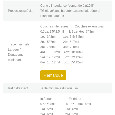
Carte d'impédance (demande à ±10%)
Processus spécial
TG élevé/sans halogène//sans halogène et
Planche haute TG
Couches intérieures Couches extérieures
0.5oz: 2.5/ 2.5mil 1/ 3oz- Hoz: 3/ 3mil
1oz: 3/ 3mil 1oz: 3.5/ 3.5mil
2oz: 5/ 7mil 2oz: 5/ 7mil
Trace minimale
3oz: 7/ 8mil 3oz: 7/ 8mil
Largeur /
4oz: 10/ 10mil 4oz: 10/ 10mil
Dégagement
5oz: 12/ 12mil 5oz: 12/ 12mil
minimum
6oz: 15/ 12mil 6oz: 15/ 12mil
Remarque
Ratio d'aspect
Taille minimale du trou 6 mil
Intérieur: Extérieur:
0.5oz: 4mil 1/ 3oz -0.5oz: 4mil
1oz: 5mil 1oz: 4mil
2oz: 6mil 2oz: 6mil