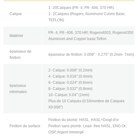
1- 20Calques (FR- 4, FR- 406, 370 HR)
Calque
1- 2Calques (Rogers, Aluminum/ Cuivre Base,
TEFLON)
FR- 4, FR- 406, 370 HR; Rogers4003; Rogers4350
Matériel
Aluminum and Copper base;Teflon
épaisseur de
épaisseur de finition: 0.008" - 0.275" (0.2mm- 7mm)
finition
2- Calque: 0.008" (0.2mm)
4- Calque: 0.016" (0.4mm)
6- Calque: 0.024" (0.6mm)
épaisseur
8- Calque: 0.032" (0.8mm)
minimales
10- Calque: 0.04" (1mm)
Plus de 10 Calques (0.5Xnombre de Calques
X0.008")
Finition du plomb: HASL, HASL+Doigt d'or
Finition de surface
Finition sans plomb: Lead- free HASL, ENG Or;
OSP, Argent immergé