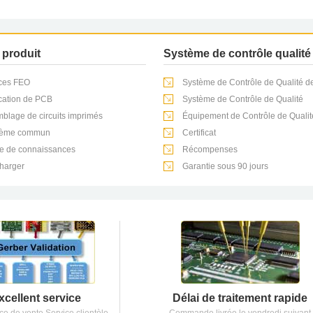
've
 produit
Système de contrôle qualité
ces FEO
Système de Contrôle de Qualité 
wo
cation de PCB
Système de Contrôle de Qualité
d'Assemblage de PCB
blage de circuits imprimés
Équipement de Contrôle de Qualit
g is
PCB/PCBA
lème commun
Certificat
e de connaissances
Récompenses
harger
Garantie sous 90 jours
xcellent service
Délai de traitement rapide