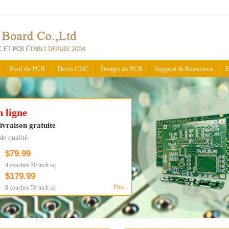
Pool de PCB
Devis CNC
Design de PCB
Support & Ressource
E
n ligne
livraison gratuite
m
de qualité
e,
$79.99
4 couches 50 inch sq
$179.99
Plus...
8 couches 50 inch sq
d