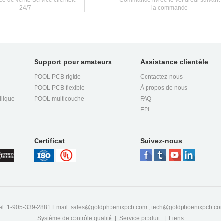
ice de vente Service clientèle
Commande livrée le vendredi suivant
24/7
la commande
ess
Support pour amateurs
Assistance clientèle
POOL PCB rigide
Contactez-nous
POOL PCB flexible
À propos de nous
llique
POOL multicouche
FAQ
EPI
,
Certificat
Suivez-nous
ty
!
nd
el: 1-905-339-2881 Email:
sales@goldphoenixpcb.com
,
tech@goldphoenixpcb.c
Système de contrôle qualité
|
Service produit
|
Liens