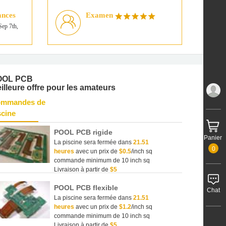
ances
Examen
Sep 7th,
OOL PCB
illeure offre pour les amateurs
mmandes de
scine
POOL PCB rigide
Panier
La piscine sera fermée dans
21.51
0
heures
avec un prix de
$0.5
/inch sq
commande minimum de 10 inch sq
Livraison à partir de
$5
POOL PCB flexible
Chat
La piscine sera fermée dans
21.51
heures
avec un prix de
$1.2
/inch sq
commande minimum de 10 inch sq
Livraison à partir de
$5