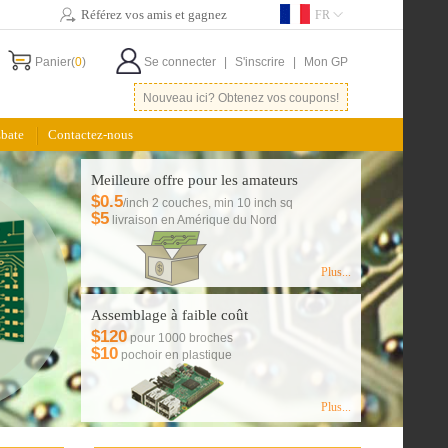
Référez vos amis et gagnez
FR
Panier(
0
)
Se connecter
|
S'inscrire
|
Mon GP
Nouveau ici? Obtenez vos coupons!
bate
Contactez-nous
Meilleure offre pour les amateurs
$0.5
/inch 2 couches, min 10 inch sq
$5
livraison en Amérique du Nord
Plus...
Assemblage à faible coût
$120
pour 1000 broches
$10
pochoir en plastique
Plus...