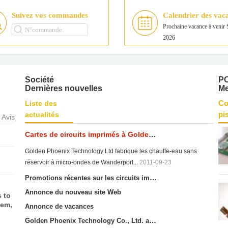
Suivez vos commandes
Calendrier des vac
r 7
Prochaine vacance à venir 
ll
2026
es—
e.
 for
omer
Société
P
Dernières nouvelles
Me
Co
Liste des
pi
actualités
 Avis
Cartes de circuits imprimés à Golden Phoenix Local News
Golden Phoenix Technology Ltd fabrique les chauffe-eau sans
réservoir à micro-ondes de Wanderport...
2011-09-23
Promotions récentes sur les circuits imprimés et les assemblages de circuits imprimés
 to
Annonce du nouveau site Web
hem,
Annonce de vacances
Golden Phoenix Technology Co., Ltd. a obtenu l'exonération OEM des douanes chinoises de la taxe à l'importation